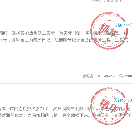
luomei
2017-07-03
阅读:
5587
期间，选择美加透明矫正美牙，写美牙日记，将能赢取现金返现，更
册自己的账号，编辑自己的美牙日记。注册账号记录自己的美牙过程，过程完
现领取，请您在网站后台申请后截图发给微信公众号（美加矫正或美加透
超薄美牙贴面的用户需与美加补充签署肖像权使用协议一份。分享的主
器第二阶段：复诊（使用阶段）要求以牙齿为核心、注明正在佩戴牙套
求以牙齿为核心、照片丰富，体现使用美加矫正后您的真实感受。日记
计。注意：1、参与此活动即代表着您已经同意我们可以将您分享的矫正
管理员
2017-06-28
tttttttt
所有。 更多咨询，请登陆www.mega-teeth.com了解。美
阅读:
6439
抱着试一试的态度报名参加了，然后我就中奖啦，哈哈。果然爱笑的人运
有很优雅的感觉。之前怕怕的心情，完全放松下来。在就诊前，秦医生详
比，发现是真的好黄。问秦医生要的照片，就此留念。取完牙模，医生
戴的时候，颜色和形态我都非常满意，之前我跟美加强调说要保留我原牙的
要像明星一样白，否则怎么驾驭各种妆容和口红。我的新笑容，还不错