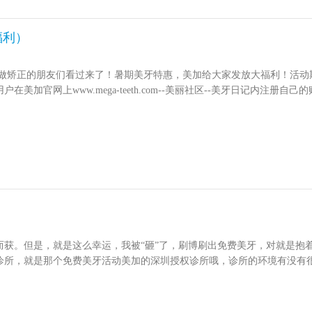
福利）
想做矫正的朋友们看过来了！暑期美牙特惠，美加给大家发放大福利！活动
加官网上www.mega-teeth.com--美丽社区--美牙日记内注
篇50元，一副牙套仅限申请一次，累计最高返现1200元；2、日记返
加超薄美牙贴面全额免费美牙名额（每人中奖机会限一次）；4、获得美加
富，内容描写详实，主要说明牙齿症状与何种情况下选择了美加透明矫正
美加矫正的一些感受与经验分享第三阶段：矫正完成（含保持器阶段）要
限分享一次。分享的时候请带上话题 #美加矫正日记# 以便于审核和统
则，而无需预先通知。如有任何争议，最终解释权归深圳市金悠然科技有限公司
不劳而获。但是，就是这么幸运，我被“砸”了，刷博刷出免费美牙，对就是
越齿科诊所，就是那个免费美牙活动美加的深圳授权诊所哦，诊所的环境有没
好的，就是有些黄，尤其是在上口红后就更明显了，结果跟牙齿比色板一
看了美加品牌中心制作的超薄贴面，真的超薄，拿在手里好担心会碎掉。试
终我还是选择了更白的那个效果，美就要美得彻底，反正经常带妆，当然