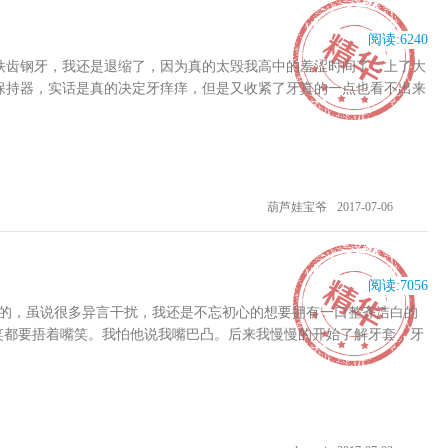
阅读:
6240
铁齿钢牙，我还是退缩了，因为真的太毁我高中的羞涩时间了，上了大
保持器，实话是真的决定牙痒痒，但是又收紧了牙真的一点也看不出来
葫芦娃宝爷
2017-07-06
阅读:
7056
果的，虽说很多异言干扰，我还是不忘初心的想要拥有一口整齐洁白的
笑都要捂着嘴笑。我怕他说我嘴巴凸。后来我慢慢的开始了解牙套，牙
受了2年把基本的牙都矫正过来了，可是在去年取牙套后的4个月我的牙
想要不然就做贴面吧，牙医给我说了4-5种贴面让我选择，还介绍了
了牙套的。我不想找罪受肯定选择透明矫正器，隐形效果好又美观和钢
济基础的情况下我选择一步一步慢慢来，希望能早日愿望成真拥有一口