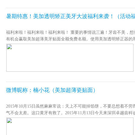
暑期特惠！美加透明矫正美牙大波福利来袭！（活动
福利来啦！福利来啦！福利来啦！ 重要的事情说三遍！牙齿不美，
有机会赢取美加超薄美牙贴面全额免费名额。使用美加透明矫正器的用户在美
整，分享给美加即可获得相应的现金奖励。 美加矫正日记奖励：1、每
明矫正）客服客服确认；3、分享日记每月均有一次机会参与赢取美
要内容可包含：第一阶段：首次就诊要求以牙齿为核心、照片清晰丰
的步数，照片清晰丰富，内容描写详实，主要说明诊疗过程中和使用
审核要求：照片清晰，角度呈现完整，文字内容真实丰富。一副牙套仅
日记用于微博和微信宣传。2、金悠然&美加保留所有权利修改一切条款及细
加，为美丽和健康加分联系电话：0755-8950 0988
微博昵称：楠小花（美加超薄瓷贴面）
2015年10月15日虽然麻麻常说：天上不可能掉馅饼，不要总想着
气不会太差。这口黄牙有救了。2015年11月13日今天来深圳卓
细地给我介绍了美加超薄贴面，也咨询了我个人的诉求。其实我牙蛮
预约1周到10天左右的时间有空再来。2015年12月4日医生给我
形态，他们果真做到了个性化定制。秦医生帮我试戴了2种效果，最