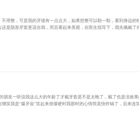
，不用整，可是我的牙缝有一点点大，如果想整可以勒一勒，看到身边的
去还是隐形牙套更适合我，而且看起来美观，在医生指导下，我先佩戴了
的故事。
围的朋友一听说我这么大的年龄了才戴牙套是不是太晚了，戴了也是没效
友嘲笑我是“爆牙齿”笑起来很僵硬时我那时的心情简直快炸锅了，后来连
，记得那个时候有一个月我都是喝的稀饭（钢丝挂嘴很痛＋嘴皮出血）我忍
新戴牙套或者做贴面，我不想戴回钢丝了，那个前期真的很痛，那时候我
却是不一样的。透明隐形矫正器不会挂嘴巴而且肉眼也不怎么看的出来戴
大小牙微笑牙不齐（哈哈哈我是不是要求的太完美了）。再没有雄厚的经
人了）喜欢笑，因为牙是笑容的全部。