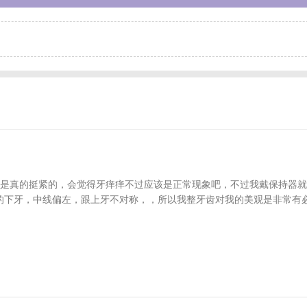
是真的挺紧的，会觉得牙痒痒不过应该是正常现象吧，不过我戴保持器就
的下牙，中线偏左，跟上牙不对称，，所以我整牙齿对我的美观是非常有