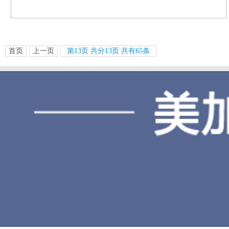
吧！2016年3月8日使用贴面已经3个多月了，贴面还是很长好的戴
首页
上一页
第
13
页 共分
13
页 共有
65
条