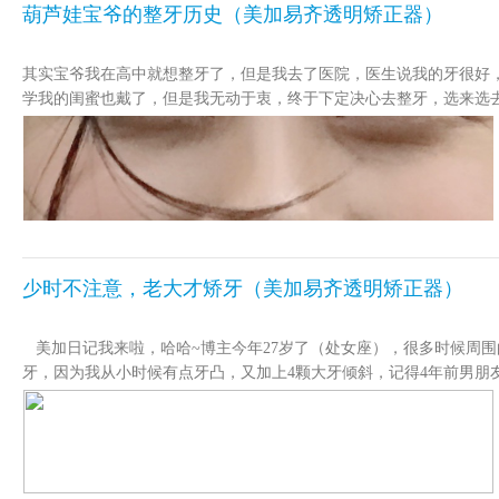
葫芦娃宝爷的整牙历史（美加易齐透明矫正器）
其实宝爷我在高中就想整牙了，但是我去了医院，医生说我的牙很好
学我的闺蜜也戴了，但是我无动于衷，终于下定决心去整牙，选来选
呢，这是整牙前的照片，期待后期效果，下一篇告诉大家有关保持器
少时不注意，老大才矫牙（美加易齐透明矫正器）
美加日记我来啦，哈哈~博主今年27岁了（处女座），很多时候周
牙，因为我从小时候有点牙凸，又加上4颗大牙倾斜，记得4年前男朋
贴面，慢慢的我开始第一步戴牙套，2014年我戴了传统的钢丝牙套
开始回形有了很多缝隙我很着急的找到我的医生他给了我建议要不然从
透明隐形矫正器和钢丝比较起来都是一样的矫正目的，但是2个过程
丝都是一样的目的是矫正。先矫正后再用牙贴面美化一下我黄牙以及
大白整齐的牙牙们。因为我是个开朗乐观的女孩（哦现在大了，是女